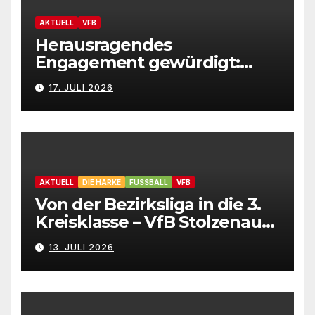
AKTUELL
VFB
Herausragendes
Engagement gewürdigt:
Marion Hahn ist
17. JULI 2026
Ehrenamtliche des Jahres
2025 der Gemeinde
Stolzenau!
AKTUELL
DIE HARKE
FUSSBALL
VFB
Von der Bezirksliga in die 3.
Kreisklasse – VfB Stolzenau
präsentiert Neuzugänge
13. JULI 2026