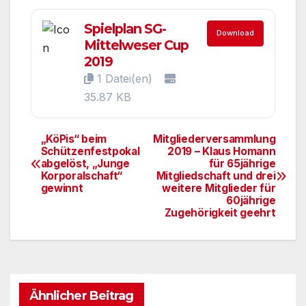
Spielplan SG-
Download
Mittelweser Cup
2019
1 Datei(en)
35.87 KB
„KöPis“ beim
Mitgliederversammlung
Beitragsnavigation
Schützenfestpokal
2019 – Klaus Homann
abgelöst, „Junge
für 65jährige
Korporalschaft“
Mitgliedschaft und drei
gewinnt
weitere Mitglieder für
60jährige
Zugehörigkeit geehrt
Ähnlicher Beitrag