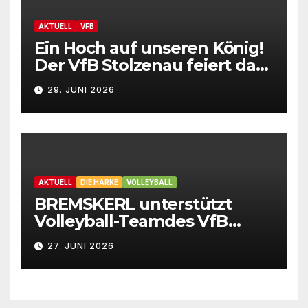
AKTUELL
VFB
Ein Hoch auf unseren König!
Der VfB Stolzenau feiert das
Schützenfest 2026
29. JUNI 2026
AKTUELL
DIE HARKE
VOLLEYBALL
BREMSKERL unterstützt
Volleyball-Teamdes VfB
Stolzenau mit neuen Trikots
27. JUNI 2026