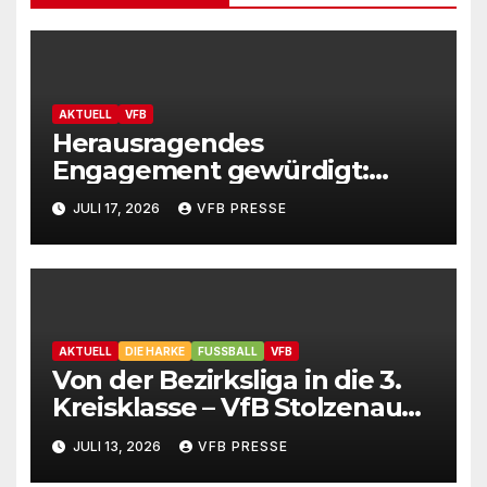
AKTUELL
VFB
Herausragendes
Engagement gewürdigt:
Marion Hahn ist
JULI 17, 2026
VFB PRESSE
Ehrenamtliche des Jahres
2025 der Gemeinde
Stolzenau!
AKTUELL
DIE HARKE
FUSSBALL
VFB
Von der Bezirksliga in die 3.
Kreisklasse – VfB Stolzenau
präsentiert Neuzugänge
JULI 13, 2026
VFB PRESSE