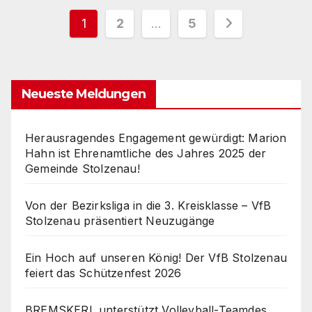
Seitennummerierung
1
2
…
5
der
Beiträge
Neueste Meldungen
Herausragendes Engagement gewürdigt: Marion
Hahn ist Ehrenamtliche des Jahres 2025 der
Gemeinde Stolzenau!
Von der Bezirksliga in die 3. Kreisklasse – VfB
Stolzenau präsentiert Neuzugänge
Ein Hoch auf unseren König! Der VfB Stolzenau
feiert das Schützenfest 2026
BREMSKERL unterstützt Volleyball-Teamdes