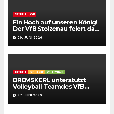
AKTUELL
VFB
Ein Hoch auf unseren König!
Der VfB Stolzenau feiert das
Schützenfest 2026
29. JUNI 2026
AKTUELL
DIE HARKE
VOLLEYBALL
BREMSKERL unterstützt
Volleyball-Teamdes VfB
Stolzenau mit neuen Trikots
27. JUNI 2026