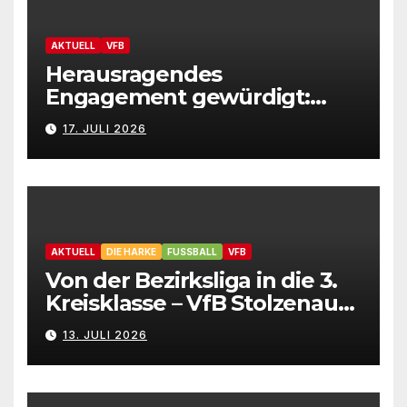
AKTUELL
VFB
Herausragendes
Engagement gewürdigt:
Marion Hahn ist
17. JULI 2026
Ehrenamtliche des Jahres
2025 der Gemeinde
Stolzenau!
AKTUELL
DIE HARKE
FUSSBALL
VFB
Von der Bezirksliga in die 3.
Kreisklasse – VfB Stolzenau
präsentiert Neuzugänge
13. JULI 2026