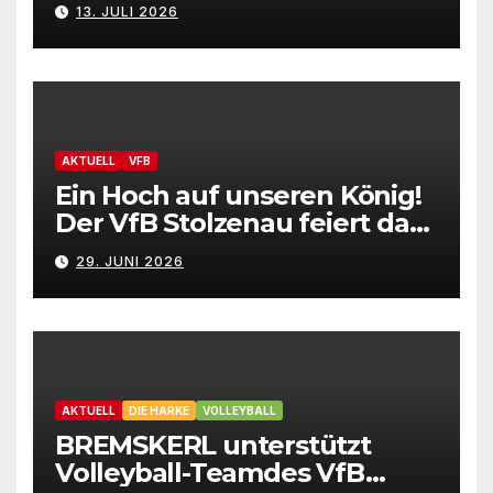
präsentiert Neuzugänge
13. JULI 2026
AKTUELL
VFB
Ein Hoch auf unseren König!
Der VfB Stolzenau feiert das
Schützenfest 2026
29. JUNI 2026
AKTUELL
DIE HARKE
VOLLEYBALL
BREMSKERL unterstützt
Volleyball-Teamdes VfB