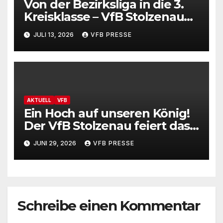
Von der Bezirksliga in die 3.
Kreisklasse – VfB Stolzenau
präsentiert Neuzugänge
JULI 13, 2026
VFB PRESSE
AKTUELL
VFB
Ein Hoch auf unseren König!
Der VfB Stolzenau feiert das
Schützenfest 2026
JUNI 29, 2026
VFB PRESSE
Schreibe einen Kommentar