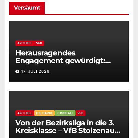
Versäumt
AKTUELL
VFB
Herausragendes
Engagement gewürdigt:
Marion Hahn ist
17. JULI 2026
Ehrenamtliche des Jahres
2025 der Gemeinde
Stolzenau!
AKTUELL
DIE HARKE
FUSSBALL
VFB
Von der Bezirksliga in die 3.
Kreisklasse – VfB Stolzenau