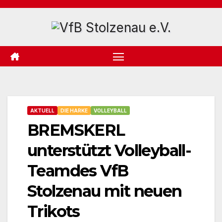
Zum
Inhalt
springen
AKTUELL
DIE HARKE
VOLLEYBALL
BREMSKERL
unterstützt Volleyball-
Teamdes VfB
Stolzenau mit neuen
Trikots