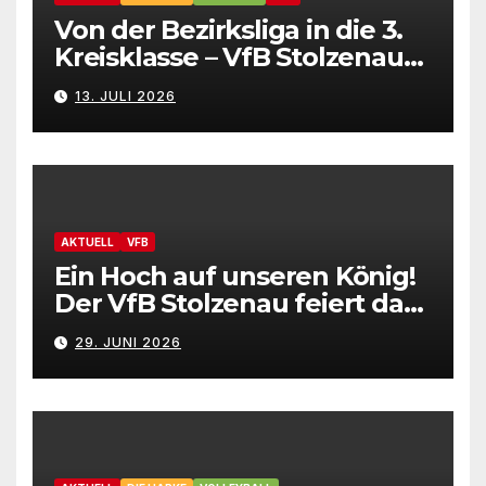
Von der Bezirksliga in die 3.
Kreisklasse – VfB Stolzenau
präsentiert Neuzugänge
13. JULI 2026
AKTUELL
VFB
Ein Hoch auf unseren König!
Der VfB Stolzenau feiert das
Schützenfest 2026
29. JUNI 2026