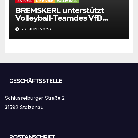
AKTUELL
DIE HARKE
VOLLEYBALL
BREMSKERL unterstützt
Volleyball-Teamdes VfB
Stolzenau mit neuen Trikots
27. JUNI 2026
GESCHÄFTSSTELLE
Schlüsselburger Straße 2
31592 Stolzenau
POSTANSCHRIFT