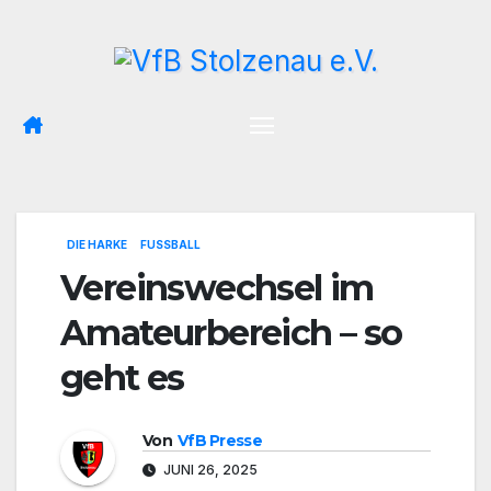
Zum
Inhalt
springen
DIE HARKE
FUSSBALL
Vereinswechsel im
Amateurbereich – so
geht es
Von
VfB Presse
JUNI 26, 2025