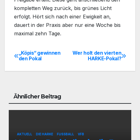
kompletten Weg zurück, bis grünes Licht
erfolgt. Hört sich nach einer Ewigkeit an,
dauert in der Praxis aber nur eine Woche bis
maximal zehn Tage.
„Köpis“ gewinnen
Wer holt den vierten
Beitragsnavigation
den Pokal
HARKE-Pokal?
Ähnlicher Beitrag
AKTUELL
DIE HARKE
FUSSBALL
VFB