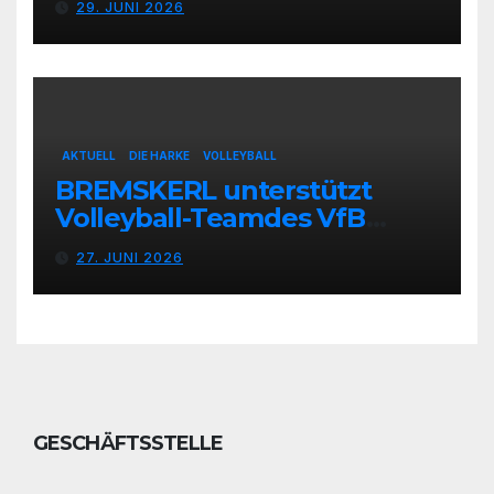
29. JUNI 2026
AKTUELL
DIE HARKE
VOLLEYBALL
BREMSKERL unterstützt
Volleyball-Teamdes VfB
Stolzenau mit neuen Trikots
27. JUNI 2026
GESCHÄFTSSTELLE