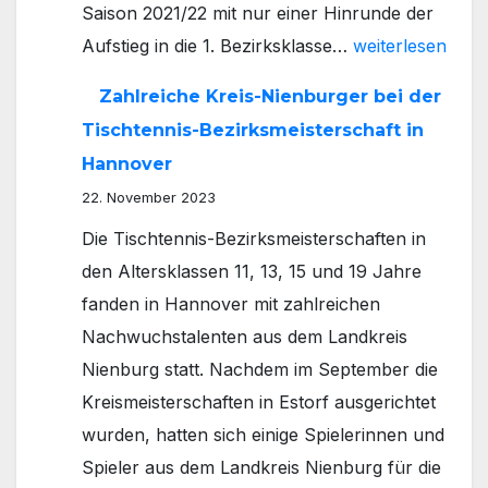
Saison 2021/22 mit nur einer Hinrunde der
bei
Tischtennis:
Aufstieg in die 1. Bezirksklasse…
weiterlesen
den
Vierter
Jungen
Zahlreiche Kreis-Nienburger bei der
Aufstiegin
19
Tischtennis-Bezirksmeisterschaft in
Folge
durch
Hannover
des
22. November 2023
VfB
Die Tischtennis-Bezirksmeisterschaften in
Stolzenau
den Altersklassen 11, 13, 15 und 19 Jahre
–
fanden in Hannover mit zahlreichen
Junges
Nachwuchstalenten aus dem Landkreis
Team
Nienburg statt. Nachdem im September die
spielt
Kreismeisterschaften in Estorf ausgerichtet
jetzt
wurden, hatten sich einige Spielerinnen und
Bezirksoberliga
Spieler aus dem Landkreis Nienburg für die