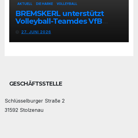
AKTUELL
DIE HARKE
VOLLEYBALL
BREMSKERL unterstützt
Volleyball-Teamdes VfB
Stolzenau mit neuen Trikots
27. JUNI 2026
GESCHÄFTSSTELLE
Schlüsselburger Straße 2
31592 Stolzenau