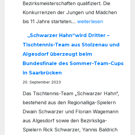
Bezirksmeisterschaften qualifiziert. Die
Konkurrenzen der Jungen und Mädchen
Zahlreiche
bis 11 Jahre starteten…
weiterlesen
Kreis-
„Schwarzer Hahn“wird Dritter –
Nienburger
Tischtennis-Team aus Stolzenau und
bei
Algesdorf überzeugt beim
der
Bundesfinale des Sommer-Team-Cups
Tischtennis-
in Saarbrücken
Bezirksmeisterschaft
20. September 2023
in
Das Tischtennis-Team „Schwarzer Hahn“,
Hannover
bestehend aus den Regionalliga-Spielern
Dwain Schwarzer und Florian Wagemann
aus Algesdorf sowie den Bezirksliga-
Spielern Rick Schwarzer, Yannis Baldrich