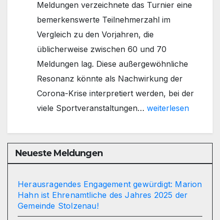
Meldungen verzeichnete das Turnier eine
Algesdorf
bemerkenswerte Teilnehmerzahl im
überzeugt
Vergleich zu den Vorjahren, die
beim
üblicherweise zwischen 60 und 70
Bundesfinale
Meldungen lag. Diese außergewöhnliche
des
Resonanz könnte als Nachwirkung der
Sommer-
Corona-Krise interpretiert werden, bei der
Team-
Tischtennis-
viele Sportveranstaltungen…
weiterlesen
Cups
Jugend-
in
Kreisrangliste:
Saarbrücken
Freude
Neueste Meldungen
über
über
Herausragendes Engagement gewürdigt: Marion
Hahn ist Ehrenamtliche des Jahres 2025 der
90
Gemeinde Stolzenau!
Meldungen