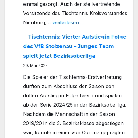
einmal gesorgt. Auch der stellvertretende
Vorsitzende des Tischtennis Kreisvorstandes
Tischtennis:
Nienburg,…
weiterlesen
Jugend-
Tischtennis: Vierter Aufstiegin Folge
Kreismeisterschaften
des VfB Stolzenau – Junges Team
finden
spielt jetzt Bezirksoberliga
in
29. Mai 2024
Stolzenau
Die Spieler der Tischtennis-Erstvertretung
statt
durften zum Abschluss der Saison den
–
dritten Aufstieg in Folge feiern und spielen
Favorit
ab der Serie 2024/25 in der Bezirksoberliga.
Erik
Nachdem die Mannschaft in der Saison
Jansen
2019/20 in die 2. Bezirksklasse abgestiegen
setzt
war, konnte in einer von Corona geprägten
sich