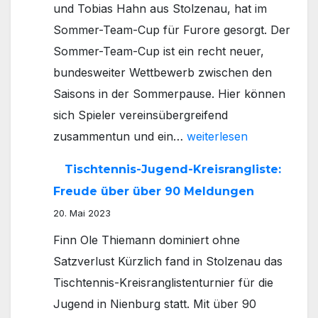
und Tobias Hahn aus Stolzenau, hat im
Sommer-Team-Cup für Furore gesorgt. Der
Sommer-Team-Cup ist ein recht neuer,
bundesweiter Wettbewerb zwischen den
Saisons in der Sommerpause. Hier können
sich Spieler vereinsübergreifend
„Schwarzer
zusammentun und ein…
weiterlesen
Hahn“wird
Tischtennis-Jugend-Kreisrangliste:
Dritter
Freude über über 90 Meldungen
–
20. Mai 2023
Tischtennis-
Finn Ole Thiemann dominiert ohne
Team
Satzverlust Kürzlich fand in Stolzenau das
aus
Tischtennis-Kreisranglistenturnier für die
Stolzenau
Jugend in Nienburg statt. Mit über 90
und