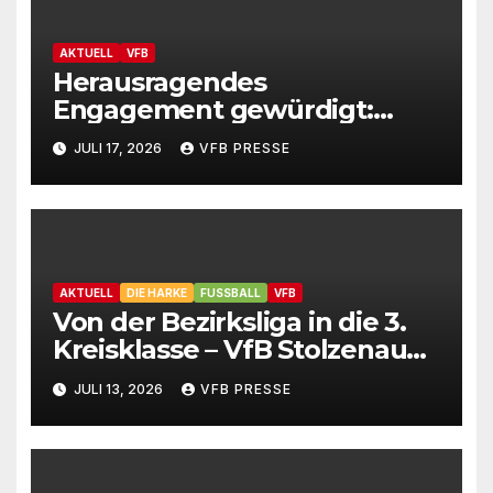
AKTUELL
VFB
Herausragendes
Engagement gewürdigt:
Marion Hahn ist
JULI 17, 2026
VFB PRESSE
Ehrenamtliche des Jahres
2025 der Gemeinde
Stolzenau!
AKTUELL
DIE HARKE
FUSSBALL
VFB
Von der Bezirksliga in die 3.
Kreisklasse – VfB Stolzenau
präsentiert Neuzugänge
JULI 13, 2026
VFB PRESSE