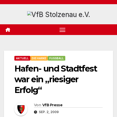
Zum
Inhalt
springen
AKTUELL
DIE HARKE
FUSSBALL
Hafen- und Stadtfest
war ein „riesiger
Erfolg“
Von
VfB Presse
SEP. 2, 2009