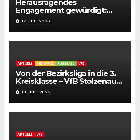
Herausragendes
Engagement gewürdigt:
Marion Hahn ist
17. JULI 2026
Ehrenamtliche des Jahres
2025 der Gemeinde
Stolzenau!
AKTUELL
DIE HARKE
FUSSBALL
VFB
Von der Bezirksliga in die 3.
Kreisklasse – VfB Stolzenau
präsentiert Neuzugänge
13. JULI 2026
AKTUELL
VFB