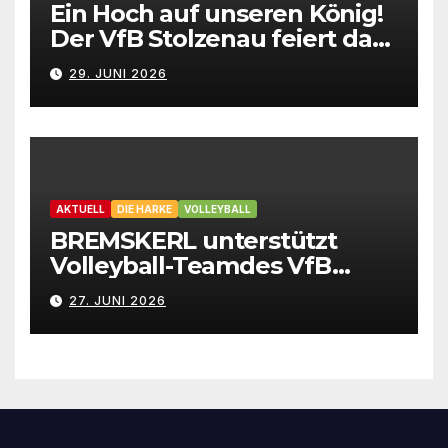
Ein Hoch auf unseren König!
Der VfB Stolzenau feiert das
Schützenfest 2026
29. JUNI 2026
AKTUELL
DIE HARKE
VOLLEYBALL
BREMSKERL unterstützt
Volleyball-Teamdes VfB
Stolzenau mit neuen Trikots
27. JUNI 2026