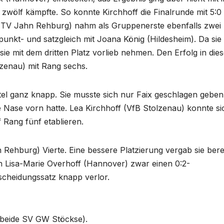
 zwölf kämpfte. So konnte Kirchhoff die Finalrunde mit 5:0
 (TV Jahn Rehburg) nahm als Gruppenerste ebenfalls zwei
punkt- und satzgleich mit Joana König (Hildesheim). Da sie
sie mit dem dritten Platz vorlieb nehmen. Den Erfolg in dies
lzenau) mit Rang sechs.
el ganz knapp. Sie musste sich nur Faix geschlagen geben,
ie Nase vorn hatte. Lea Kirchhoff (VfB Stolzenau) konnte si
f Rang fünf etablieren.
hburg) Vierte. Eine bessere Platzierung vergab sie berei
in Lisa-Marie Overhoff (Hannover) zwar einen 0:2-
cheidungssatz knapp verlor.
 (beide SV GW Stöckse).