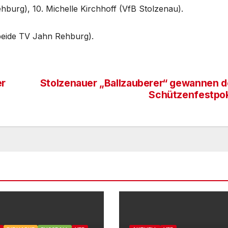
burg), 10. Michelle Kirchhoff (VfB Stolzenau).
beide TV Jahn Rehburg).
er
Stolzenauer „Ballzauberer“ gewannen 
Schützenfestpo