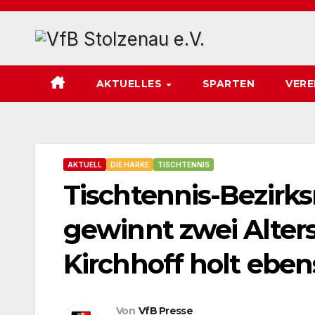
Zum
Inhalt
springen
AKTUELLES
SPARTEN
VERE
AKTUELL
DIE HARKE
TISCHTENNIS
Tischtennis-Bezirksr
gewinnt zwei Alters
Kirchhoff holt eben
Von
VfB Presse