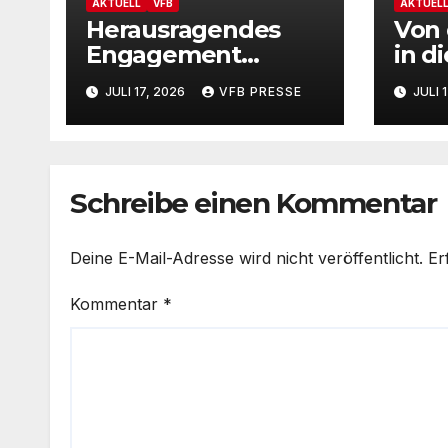
AKTUELL
VFB
AKTUEL
Herausragendes
Von 
Engagement
in d
gewürdigt: Marion
– Vf
JULI 17, 2026
VFB PRESSE
JULI 
Hahn ist
präs
Ehrenamtliche des
Neu
Jahres 2025 der
Gemeinde
Schreibe einen Kommentar
Stolzenau!
Deine E-Mail-Adresse wird nicht veröffentlicht.
Er
Kommentar
*