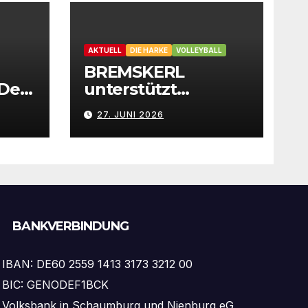
AKTUELL
DIE HARKE
VOLLEYBALL
BREMSKERL
 Der
unterstützt
eiert
Volleyball-Teamdes
27. JUNI 2026
st
VfB Stolzenau mit
neuen Trikots
BANKVERBINDUNG
IBAN: DE60 2559 1413 3173 3212 00
BIC: GENODEF1BCK
Volksbank in Schaumburg und Nienburg eG