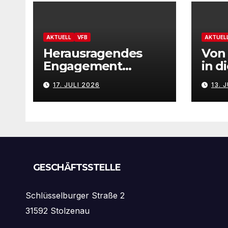
AKTUELL
VFB
AKTUEL
Herausragendes
Von 
Engagement
in d
gewürdigt: Marion
– Vf
17. JULI 2026
13. 
Hahn ist
präs
Ehrenamtliche des
Neu
Jahres 2025 der
Gemeinde
Stolzenau!
GESCHÄFTSSTELLE
Schlüsselburger Straße 2
31592 Stolzenau