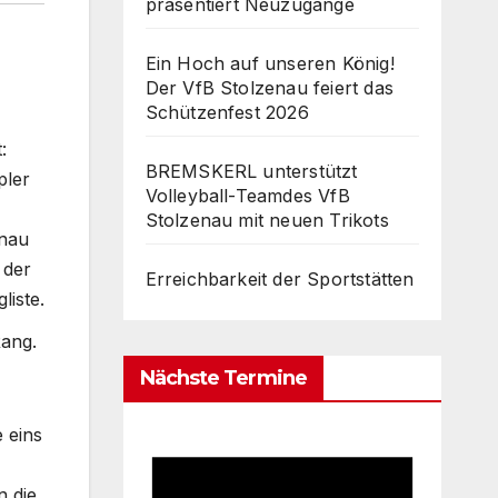
präsentiert Neuzugänge
Ein Hoch auf unseren König!
Der VfB Stolzenau feiert das
Schützenfest 2026
:
BREMSKERL unterstützt
pler
Volleyball-Teamdes VfB
Stolzenau mit neuen Trikots
enau
 der
Erreichbarkeit der Sportstätten
liste.
Rang.
Nächste Termine
 eins
n die