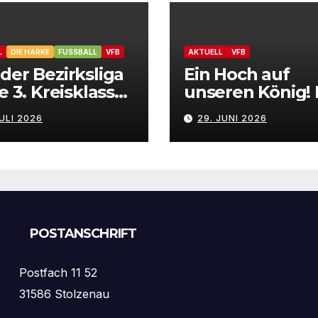
L
DIE HARKE
FUSSBALL
VFB
AKTUELL
VFB
der Bezirksliga
Ein Hoch auf
ie 3. Kreisklasse
unseren König!
B Stolzenau
VfB Stolzenau f
JULI 2026
29. JUNI 2026
entiert
das Schützenfe
zugänge
2026
POSTANSCHRIFT
Postfach 11 52
31586 Stolzenau