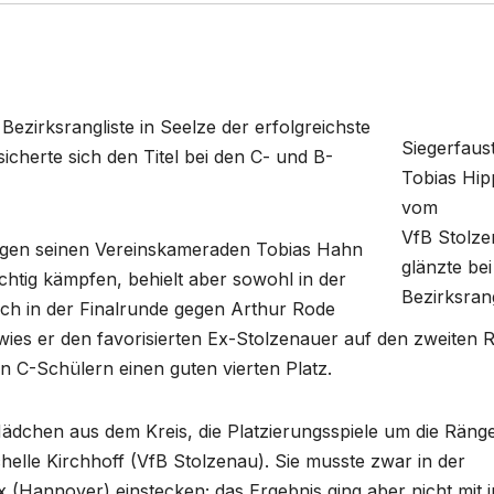
ezirksrangliste in Seelze der erfolgreichste
Siegerfaust
icherte sich den Titel bei den C- und B-
Tobias Hip
vom
VfB Stolz
 gegen seinen Vereinskameraden Tobias Hahn
glänzte bei
ichtig kämpfen, behielt aber sowohl in der
Bezirksrang
ch in der Finalrunde gegen Arthur Rode
ies er den favorisierten Ex-Stolzenauer auf den zweiten 
 C-Schülern einen guten vierten Platz.
Mädchen aus dem Kreis, die Platzierungsspiele um die Ränge
chelle Kirchhoff (VfB Stolzenau). Sie musste zwar in der
(Hannover) einstecken; das Ergebnis ging aber nicht mit i