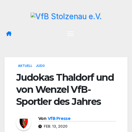
Zum
Inhalt
springen
AKTUELL
JUDO
Judokas Thaldorf und
von Wenzel VfB-
Sportler des Jahres
Von
VfB Presse
FEB. 13, 2020