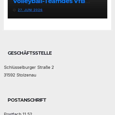
Volleyball-Teamdes VfB
Stolzenau mit neuen Trikots
27. JUNI 2026
GESCHÄFTSSTELLE
Schlüsselburger Straße 2
31592 Stolzenau
POSTANSCHRIFT
Postfach 11 52