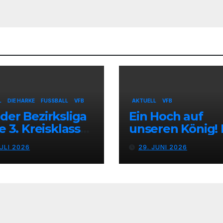
L
DIE HARKE
FUSSBALL
VFB
AKTUELL
VFB
der Bezirksliga
Ein Hoch auf
ie 3. Kreisklasse
unseren König!
B Stolzenau
VfB Stolzenau f
JULI 2026
29. JUNI 2026
entiert
das Schützenfe
zugänge
2026