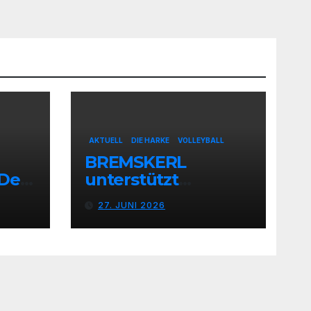
AKTUELL
DIE HARKE
VOLLEYBALL
BREMSKERL
 Der
unterstützt
eiert
Volleyball-Teamdes
27. JUNI 2026
st
VfB Stolzenau mit
neuen Trikots