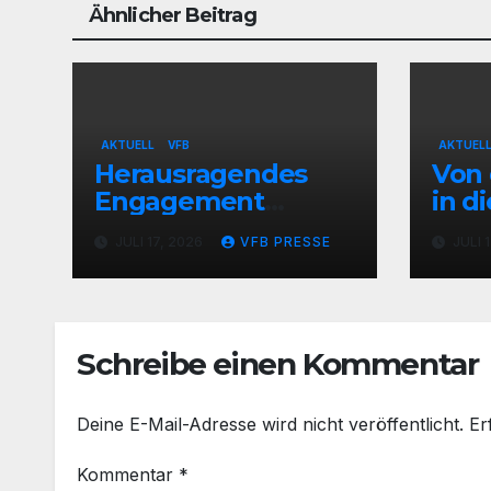
Ähnlicher Beitrag
AKTUELL
VFB
AKTUEL
Herausragendes
Von 
Engagement
in d
gewürdigt: Marion
– Vf
JULI 17, 2026
VFB PRESSE
JULI 
Hahn ist
präs
Ehrenamtliche des
Neu
Jahres 2025 der
Gemeinde
Schreibe einen Kommentar
Stolzenau!
Deine E-Mail-Adresse wird nicht veröffentlicht.
Er
Kommentar
*