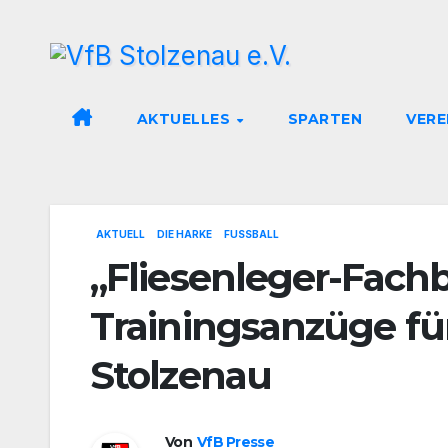
Zum
Inhalt
springen
AKTUELLES
SPARTEN
VERE
AKTUELL
DIE HARKE
FUSSBALL
„Fliesenleger-Fach
Trainingsanzüge fü
Stolzenau
Von
VfB Presse