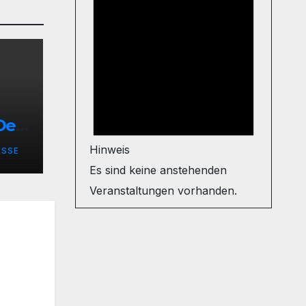
Der
iert
Hinweis
ESSE
t
Es sind keine anstehenden
Veranstaltungen vorhanden.