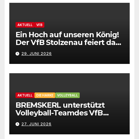
AKTUELL
VFB
Ein Hoch auf unseren König!
Der VfB Stolzenau feiert das
Schützenfest 2026
29. JUNI 2026
AKTUELL
DIE HARKE
VOLLEYBALL
BREMSKERL unterstützt
Volleyball-Teamdes VfB
Stolzenau mit neuen Trikots
27. JUNI 2026