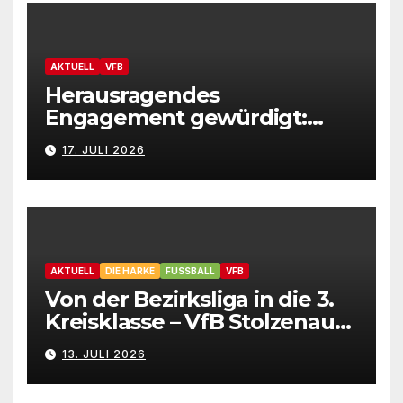
AKTUELL
VFB
Herausragendes
Engagement gewürdigt:
Marion Hahn ist
17. JULI 2026
Ehrenamtliche des Jahres
2025 der Gemeinde
Stolzenau!
AKTUELL
DIE HARKE
FUSSBALL
VFB
Von der Bezirksliga in die 3.
Kreisklasse – VfB Stolzenau
präsentiert Neuzugänge
13. JULI 2026