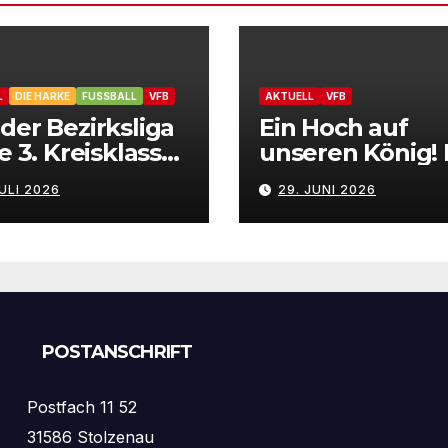
L
DIE HARKE
FUSSBALL
VFB
AKTUELL
VFB
der Bezirksliga
Ein Hoch auf
ie 3. Kreisklasse
unseren König!
B Stolzenau
VfB Stolzenau f
JULI 2026
29. JUNI 2026
entiert
das Schützenfe
zugänge
2026
POSTANSCHRIFT
Postfach 11 52
31586 Stolzenau