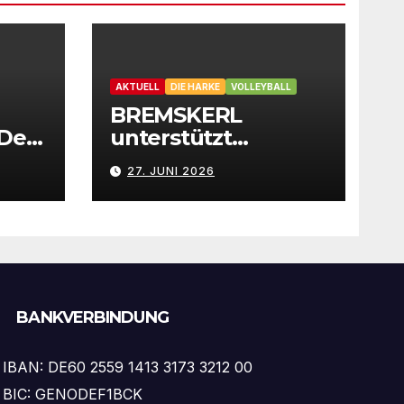
AKTUELL
DIE HARKE
VOLLEYBALL
BREMSKERL
 Der
unterstützt
eiert
Volleyball-Teamdes
27. JUNI 2026
st
VfB Stolzenau mit
neuen Trikots
BANKVERBINDUNG
IBAN: DE60 2559 1413 3173 3212 00
BIC: GENODEF1BCK