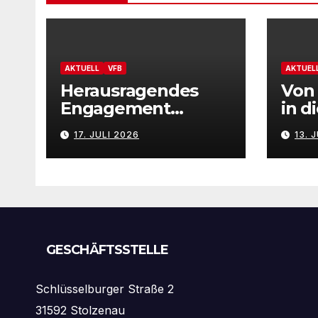
AKTUELL
VFB
AKTUEL
Herausragendes
Von 
Engagement
in d
gewürdigt: Marion
– Vf
17. JULI 2026
13. 
Hahn ist
präs
Ehrenamtliche des
Neu
Jahres 2025 der
Gemeinde
Stolzenau!
GESCHÄFTSSTELLE
Schlüsselburger Straße 2
31592 Stolzenau