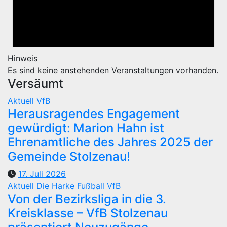
Hinweis
Es sind keine anstehenden Veranstaltungen vorhanden.
Versäumt
Aktuell
VfB
Herausragendes Engagement
gewürdigt: Marion Hahn ist
Ehrenamtliche des Jahres 2025 der
Gemeinde Stolzenau!
17. Juli 2026
Aktuell
Die Harke
Fußball
VfB
Von der Bezirksliga in die 3.
Kreisklasse – VfB Stolzenau