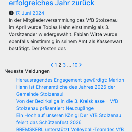
erfolgreiches Jahr zurück
17. Juni 2024
In der Mitgliederversammlung des VfB Stolzenau
im April wurde Tobias Hahn einstimmig als 3.
Vorsitzender wiedergewählt. Fabian Witte wurde
ebenfalls einstimmig in seinem Amt als Kassenwart
bestätigt. Der Posten des
Seitennummerier
1
2
3
…
10
Neueste Meldungen
der
Herausragendes Engagement gewürdigt: Marion
Beiträge
Hahn ist Ehrenamtliche des Jahres 2025 der
Gemeinde Stolzenau!
Von der Bezirksliga in die 3. Kreisklasse – VfB
Stolzenau präsentiert Neuzugänge
Ein Hoch auf unseren König! Der VfB Stolzenau
feiert das Schützenfest 2026
BREMSKERL unterstützt Volleyball-Teamdes VfB