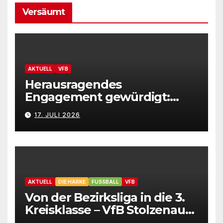
Versäumt
AKTUELL
VFB
Herausragendes
Engagement gewürdigt:
Marion Hahn ist
17. JULI 2026
Ehrenamtliche des Jahres
2025 der Gemeinde
Stolzenau!
AKTUELL
DIE HARKE
FUSSBALL
VFB
Von der Bezirksliga in die 3.
Kreisklasse – VfB Stolzenau
präsentiert Neuzugänge