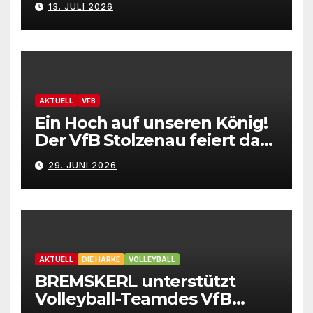
13. JULI 2026
AKTUELL
VFB
Ein Hoch auf unseren König!
Der VfB Stolzenau feiert das
Schützenfest 2026
29. JUNI 2026
AKTUELL
DIE HARKE
VOLLEYBALL
BREMSKERL unterstützt
Volleyball-Teamdes VfB